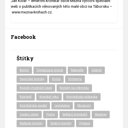
Jan Kolář – emeritní kronikář obce Mezná vytvořil speciální
web o publikacích věnovaných této malé obci na Táborsku –
www.meznavknihach.cz.
Facebook
Štítky
Archiv
Digitalizace kronik
fotografie
Galerie
Hasičské kroniky
Kniha
Knihovna
Kroniky místních části
Kroniky na internetu
Kronikář
Kronikář roku
Kronikářská průkazka
Kronikářská soutěž
Legislativa
Muzeum
Osobní údaje
Praha
Setkání kronikářů
Slovácko
Spolkové kroniky
Vedení kroniky
Výstava