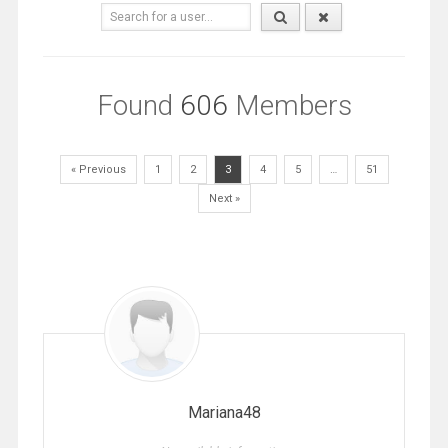
Found
606
Members
« Previous
1
2
3
4
5
…
51
Next »
Mariana48