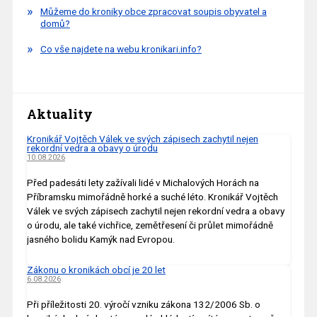
Můžeme do kroniky obce zpracovat soupis obyvatel a
domů?
Co vše najdete na webu kronikari.info?
Aktuality
Kronikář Vojtěch Válek ve svých zápisech zachytil nejen
rekordní vedra a obavy o úrodu
10.08.2026
Před padesáti lety zažívali lidé v Michalových Horách na
Příbramsku mimořádně horké a suché léto. Kronikář Vojtěch
Válek ve svých zápisech zachytil nejen rekordní vedra a obavy
o úrodu, ale také vichřice, zemětřesení či průlet mimořádně
jasného bolidu Kamýk nad Evropou.
Zákonu o kronikách obcí je 20 let
6.08.2026
Při příležitosti 20. výročí vzniku zákona 132/2006 Sb. o