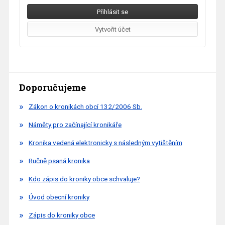
Doporučujeme
Zákon o kronikách obcí 132/2006 Sb.
Náměty pro začínající kronikáře
Kronika vedená elektronicky s následným vytištěním
Ručně psaná kronika
Kdo zápis do kroniky obce schvaluje?
Úvod obecní kroniky
Zápis do kroniky obce