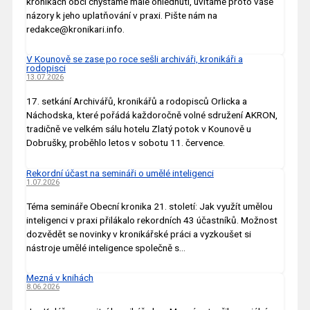
kronikách obcí chystáme malé ohlédnutí, uvítáme proto vaše
názory k jeho uplatňování v praxi. Pište nám na
redakce@kronikari.info.
V Kounově se zase po roce sešli archiváři, kronikáři a
rodopisci
13.07.2026
17. setkání Archivářů, kronikářů a rodopisců Orlicka a
Náchodska, které pořádá každoročně volné sdružení AKRON,
tradičně ve velkém sálu hotelu Zlatý potok v Kounově u
Dobrušky, proběhlo letos v sobotu 11. července.
Rekordní účast na semináři o umělé inteligenci
1.07.2026
Téma semináře Obecní kronika 21. století: Jak využít umělou
inteligenci v praxi přilákalo rekordních 43 účastníků. Možnost
dozvědět se novinky v kronikářské práci a vyzkoušet si
nástroje umělé inteligence společně s…
Mezná v knihách
8.06.2026