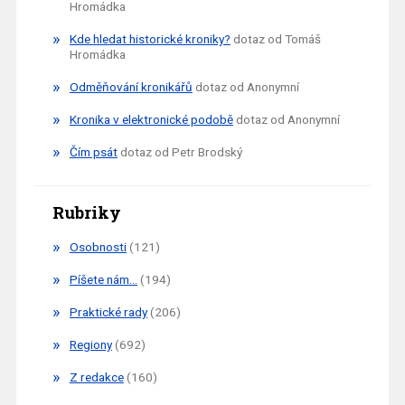
Hromádka
Kde hledat historické kroniky?
dotaz od Tomáš
Hromádka
Odměňování kronikářů
dotaz od Anonymní
Kronika v elektronické podobě
dotaz od Anonymní
Čím psát
dotaz od Petr Brodský
Rubriky
Osobnosti
(121)
Píšete nám…
(194)
Praktické rady
(206)
Regiony
(692)
Z redakce
(160)