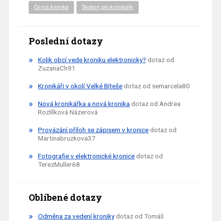
Černá kronika
Školení pro kronikáře
Poslední dotazy
Kolik obcí vede kroniku elektronicky?
dotaz od
ZuzanaCh91
Kronikáři v okolí Velké Bíteše
dotaz od semarcela80
Nová kronikářka a nová kronika
dotaz od Andrea
Rozlílková Názerová
Provázání příloh se zápisem v kronice
dotaz od
Martinabruzkova37
Fotografie v elektronické kronice
dotaz od
TerezMuller68
Oblíbené dotazy
Odměna za vedení kroniky
dotaz od Tomáš