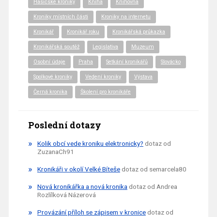
Hasičské kroniky
Kniha
Knihovna
Kroniky místních části
Kroniky na internetu
Kronikář
Kronikář roku
Kronikářská průkazka
Kronikářská soutěž
Legislativa
Muzeum
Osobní údaje
Praha
Setkání kronikářů
Slovácko
Spolkové kroniky
Vedení kroniky
Výstava
Černá kronika
Školení pro kronikáře
Poslední dotazy
Kolik obcí vede kroniku elektronicky?
dotaz od
ZuzanaCh91
Kronikáři v okolí Velké Bíteše
dotaz od semarcela80
Nová kronikářka a nová kronika
dotaz od Andrea
Rozlílková Názerová
Provázání příloh se zápisem v kronice
dotaz od