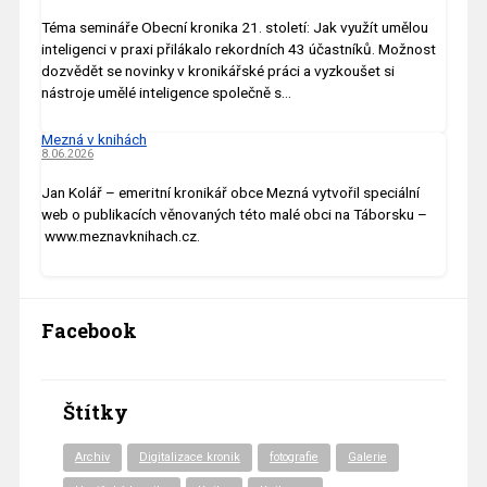
Téma semináře Obecní kronika 21. století: Jak využít umělou
inteligenci v praxi přilákalo rekordních 43 účastníků. Možnost
dozvědět se novinky v kronikářské práci a vyzkoušet si
nástroje umělé inteligence společně s…
Mezná v knihách
8.06.2026
Jan Kolář – emeritní kronikář obce Mezná vytvořil speciální
web o publikacích věnovaných této malé obci na Táborsku –
www.meznavknihach.cz.
Facebook
Štítky
Archiv
Digitalizace kronik
fotografie
Galerie