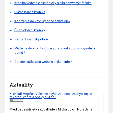
Kronika vedená elektronicky s následným vytištěním
Ručně psaná kronika
Kdo zápis do kroniky obce schvaluje?
Úvod obecní kroniky
Zápis do kroniky obce
Můžeme do kroniky obce zpracovat soupis obyvatel a
domů?
Co vše najdete na webu kronikari.info?
Aktuality
Kronikář Vojtěch Válek ve svých zápisech zachytil nejen
rekordní vedra a obavy o úrodu
10.08.2026
Před padesáti lety zažívali lidé v Michalových Horách na