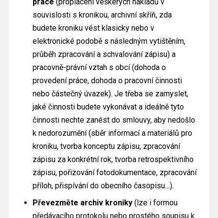
práce
(proplácení veškerých nákladů v
souvislosti s kronikou, archivní skříň, zda
budete kroniku vést klasicky nebo v
elektronické podobě s následným vytištěním,
průběh zpracování a schvalování zápisu) a
pracovně-právní vztah s obcí (dohoda o
provedení práce, dohoda o pracovní činnosti
nebo částečný úvazek). Je třeba se zamyslet,
jaké činnosti budete vykonávat a ideálně tyto
činnosti nechte zanést do smlouvy, aby nedošlo
k nedorozumění (sběr informací a materiálů pro
kroniku, tvorba konceptu zápisu, zpracování
zápisu za konkrétní rok, tvorba retrospektivního
zápisu, pořizování fotodokumentace, zpracování
příloh, přispívání do obecního časopisu…).
Převezměte archiv kroniky
(lze i formou
předávacího protokolu nebo prostého soupisu k