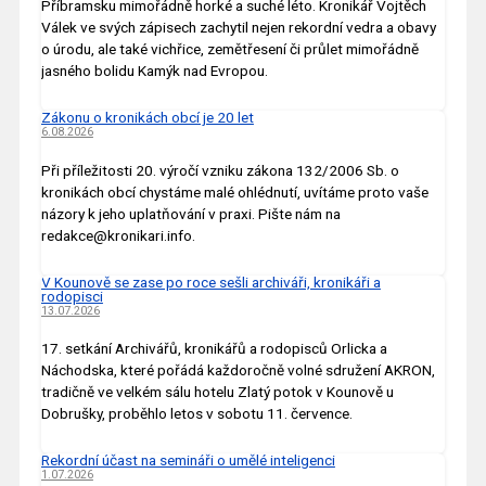
Příbramsku mimořádně horké a suché léto. Kronikář Vojtěch
Válek ve svých zápisech zachytil nejen rekordní vedra a obavy
o úrodu, ale také vichřice, zemětřesení či průlet mimořádně
jasného bolidu Kamýk nad Evropou.
Zákonu o kronikách obcí je 20 let
6.08.2026
Při příležitosti 20. výročí vzniku zákona 132/2006 Sb. o
kronikách obcí chystáme malé ohlédnutí, uvítáme proto vaše
názory k jeho uplatňování v praxi. Pište nám na
redakce@kronikari.info.
V Kounově se zase po roce sešli archiváři, kronikáři a
rodopisci
13.07.2026
17. setkání Archivářů, kronikářů a rodopisců Orlicka a
Náchodska, které pořádá každoročně volné sdružení AKRON,
tradičně ve velkém sálu hotelu Zlatý potok v Kounově u
Dobrušky, proběhlo letos v sobotu 11. července.
Rekordní účast na semináři o umělé inteligenci
1.07.2026