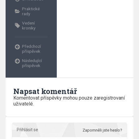
Praktické
rady
Vedení
kroniky
Předchozí
příspěvek
Následující
příspěvek
Napsat komentář
Komentovat příspěvky mohou pouze zaregistrovaní
uživatelé.
Přihlásit se
Zapomněli jste heslo?