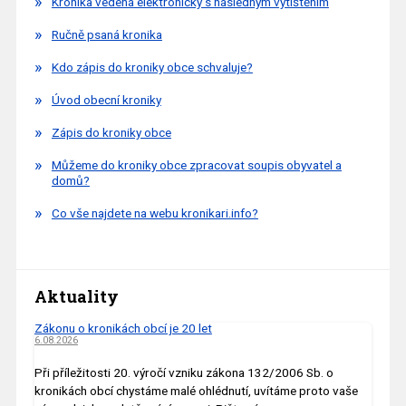
Kronika vedená elektronicky s následným vytištěním
Ručně psaná kronika
Kdo zápis do kroniky obce schvaluje?
Úvod obecní kroniky
Zápis do kroniky obce
Můžeme do kroniky obce zpracovat soupis obyvatel a
domů?
Co vše najdete na webu kronikari.info?
Aktuality
Zákonu o kronikách obcí je 20 let
6.08.2026
Při příležitosti 20. výročí vzniku zákona 132/2006 Sb. o
kronikách obcí chystáme malé ohlédnutí, uvítáme proto vaše