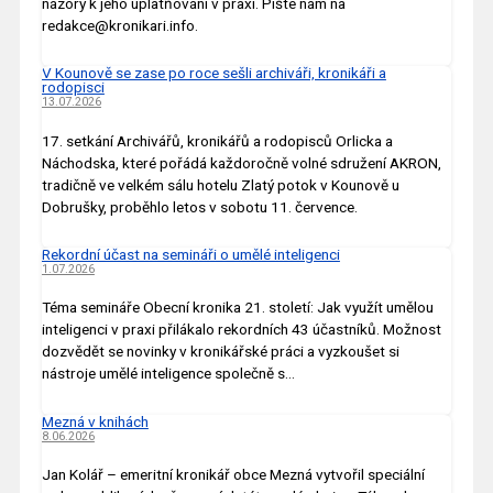
názory k jeho uplatňování v praxi. Pište nám na
redakce@kronikari.info.
V Kounově se zase po roce sešli archiváři, kronikáři a
rodopisci
13.07.2026
17. setkání Archivářů, kronikářů a rodopisců Orlicka a
Náchodska, které pořádá každoročně volné sdružení AKRON,
tradičně ve velkém sálu hotelu Zlatý potok v Kounově u
Dobrušky, proběhlo letos v sobotu 11. července.
Rekordní účast na semináři o umělé inteligenci
1.07.2026
Téma semináře Obecní kronika 21. století: Jak využít umělou
inteligenci v praxi přilákalo rekordních 43 účastníků. Možnost
dozvědět se novinky v kronikářské práci a vyzkoušet si
nástroje umělé inteligence společně s…
Mezná v knihách
8.06.2026
Jan Kolář – emeritní kronikář obce Mezná vytvořil speciální