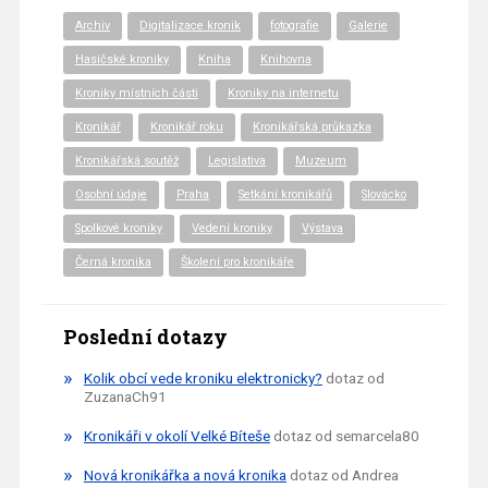
Archiv
Digitalizace kronik
fotografie
Galerie
Hasičské kroniky
Kniha
Knihovna
Kroniky místních části
Kroniky na internetu
Kronikář
Kronikář roku
Kronikářská průkazka
Kronikářská soutěž
Legislativa
Muzeum
Osobní údaje
Praha
Setkání kronikářů
Slovácko
Spolkové kroniky
Vedení kroniky
Výstava
Černá kronika
Školení pro kronikáře
Poslední dotazy
Kolik obcí vede kroniku elektronicky?
dotaz od
ZuzanaCh91
Kronikáři v okolí Velké Bíteše
dotaz od semarcela80
Nová kronikářka a nová kronika
dotaz od Andrea