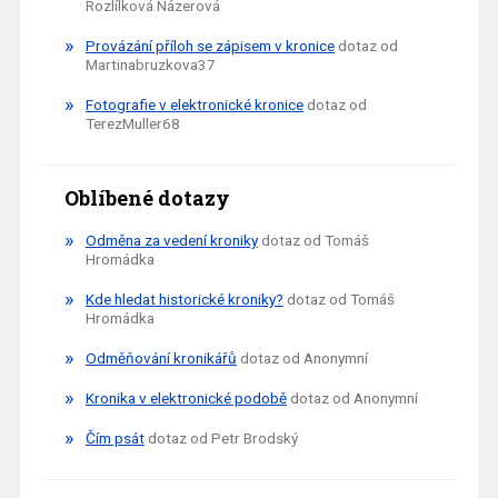
Rozlílková Názerová
Provázání příloh se zápisem v kronice
dotaz od
Martinabruzkova37
Fotografie v elektronické kronice
dotaz od
TerezMuller68
Oblíbené dotazy
Odměna za vedení kroniky
dotaz od Tomáš
Hromádka
Kde hledat historické kroniky?
dotaz od Tomáš
Hromádka
Odměňování kronikářů
dotaz od Anonymní
Kronika v elektronické podobě
dotaz od Anonymní
Čím psát
dotaz od Petr Brodský