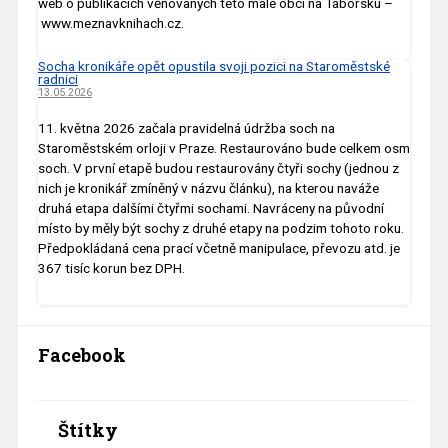
web o publikacích věnovaných této malé obci na Táborsku –
www.meznavknihach.cz.
Socha kronikáře opět opustila svoji pozici na Staroměstské
radnici
13.05.2026
11. května 2026 začala pravidelná údržba soch na
Staroměstském orloji v Praze. Restaurováno bude celkem osm
soch. V první etapě budou restaurovány čtyři sochy (jednou z
nich je kronikář zmíněný v názvu článku), na kterou naváže
druhá etapa dalšími čtyřmi sochami. Navráceny na původní
místo by měly být sochy z druhé etapy na podzim tohoto roku.
Předpokládaná cena prací včetně manipulace, převozu atd. je
367 tisíc korun bez DPH.
Facebook
Štítky