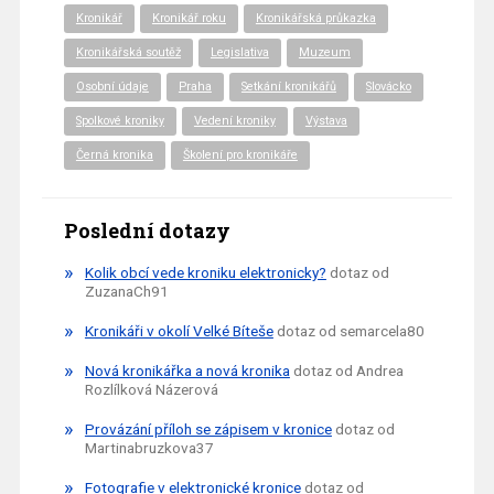
Kronikář
Kronikář roku
Kronikářská průkazka
Kronikářská soutěž
Legislativa
Muzeum
Osobní údaje
Praha
Setkání kronikářů
Slovácko
Spolkové kroniky
Vedení kroniky
Výstava
Černá kronika
Školení pro kronikáře
Poslední dotazy
Kolik obcí vede kroniku elektronicky?
dotaz od
ZuzanaCh91
Kronikáři v okolí Velké Bíteše
dotaz od semarcela80
Nová kronikářka a nová kronika
dotaz od Andrea
Rozlílková Názerová
Provázání příloh se zápisem v kronice
dotaz od
Martinabruzkova37
Fotografie v elektronické kronice
dotaz od