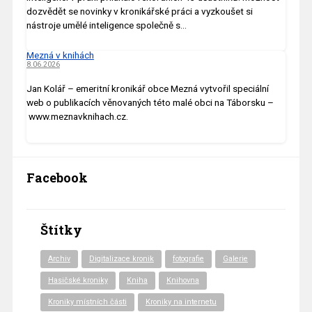
dozvědět se novinky v kronikářské práci a vyzkoušet si
nástroje umělé inteligence společně s…
Mezná v knihách
8.06.2026
Jan Kolář – emeritní kronikář obce Mezná vytvořil speciální
web o publikacích věnovaných této malé obci na Táborsku –
www.meznavknihach.cz.
Facebook
Štítky
Archiv
Digitalizace kronik
fotografie
Galerie
Hasičské kroniky
Kniha
Knihovna
Kroniky místních části
Kroniky na internetu