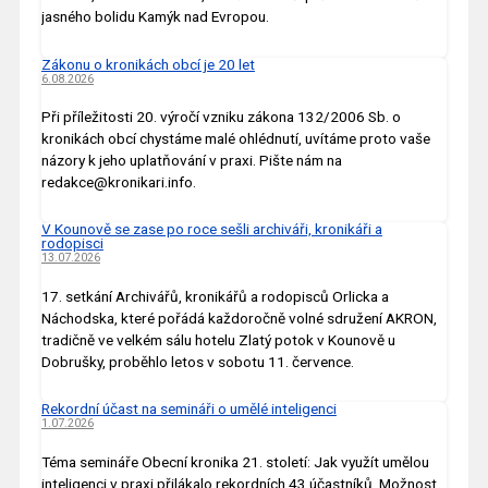
jasného bolidu Kamýk nad Evropou.
Zákonu o kronikách obcí je 20 let
6.08.2026
Při příležitosti 20. výročí vzniku zákona 132/2006 Sb. o
kronikách obcí chystáme malé ohlédnutí, uvítáme proto vaše
názory k jeho uplatňování v praxi. Pište nám na
redakce@kronikari.info.
V Kounově se zase po roce sešli archiváři, kronikáři a
rodopisci
13.07.2026
17. setkání Archivářů, kronikářů a rodopisců Orlicka a
Náchodska, které pořádá každoročně volné sdružení AKRON,
tradičně ve velkém sálu hotelu Zlatý potok v Kounově u
Dobrušky, proběhlo letos v sobotu 11. července.
Rekordní účast na semináři o umělé inteligenci
1.07.2026
Téma semináře Obecní kronika 21. století: Jak využít umělou
inteligenci v praxi přilákalo rekordních 43 účastníků. Možnost