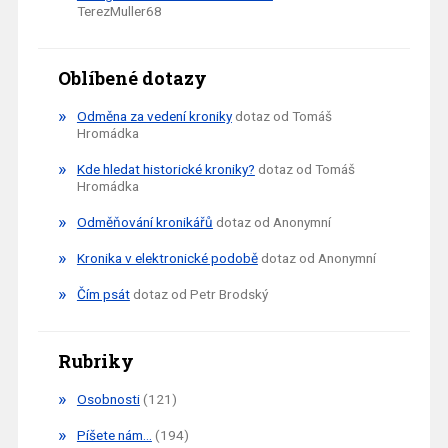
TerezMuller68
Oblíbené dotazy
Odměna za vedení kroniky
dotaz od Tomáš
Hromádka
Kde hledat historické kroniky?
dotaz od Tomáš
Hromádka
Odměňování kronikářů
dotaz od Anonymní
Kronika v elektronické podobě
dotaz od Anonymní
Čím psát
dotaz od Petr Brodský
Rubriky
Osobnosti
(121)
Píšete nám…
(194)