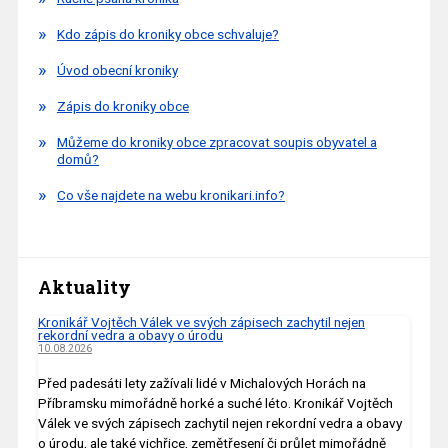
Kdo zápis do kroniky obce schvaluje?
Úvod obecní kroniky
Zápis do kroniky obce
Můžeme do kroniky obce zpracovat soupis obyvatel a
domů?
Co vše najdete na webu kronikari.info?
Aktuality
Kronikář Vojtěch Válek ve svých zápisech zachytil nejen
rekordní vedra a obavy o úrodu
10.08.2026
Před padesáti lety zažívali lidé v Michalových Horách na
Příbramsku mimořádně horké a suché léto. Kronikář Vojtěch
Válek ve svých zápisech zachytil nejen rekordní vedra a obavy
o úrodu, ale také vichřice, zemětřesení či průlet mimořádně