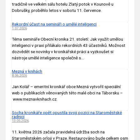
tradičně ve velkém sálu hotelu Zlatý potok v Kounově u
Dobrušky, proběhlo letos v sobotu 11. července.
Rekordní účast na semináři o umělé inteligenci
1.07.2026
Téma semináře Obecní kronika 21. století: Jak využít umělou
inteligenci v praxi přilákalo rekordních 43 účastníků. Možnost
dozvědět se novinky v kronikářské práci a vyzkoušet si
nástroje umělé inteligence společně s…
Mezná v knihách
8.06.2026
Jan Kolář – emeritní kronikář obce Mezná vytvořil speciální
web o publikacích věnovaných této malé obci na Táborsku –
www.meznavknihach.cz.
Socha kronikáře opět opustila svoji pozici na Staroměstské
radnici
13.05.2026
11. května 2026 začala pravidelná údržba soch na
Staroměstském orloji v Praze. Restaurováno bude celkem osm