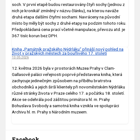
soch. V první etapě budou restaurovány čtyři sochy (jednou z
nich je kronikář zmíněný v názvu článku), na kterou naváže
druhá etapa dalšími čtyřmi sochami. Navráceny na původní
místo by měly být sochy z druhé etapy na podzim tohoto roku.
Předpokládaná cena prací včetně manipulace, převozu atd. je
367 tisíc korun bez DPH.
Kniha „Památník pražského Nýdrláku“ přináší nový pohled na
život v pražských městech za bouřlivého 17. století
13.05.2026
12. května 2026 byla v prostorách Muzea Prahy v Clam-
Gallasově paláci veřejnosti poprvé představena kniha, která
zachycuje jedinečným způsobem na příběhu bratrstva
obchodníků a jejich širší klientely při novoměstském Nýdrláku
různé stránky života v Praze celého 17. a počátku 18. století.
Akce se odehrála pod záštitou primátora hl. m. Prahy
Bohuslava Svobody a samotná kniha vznikla ve spolupráci
Archivu hl. m. Prahy s Národním muzeem.
Facebook