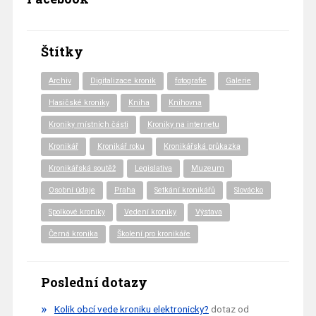
Štítky
Archiv
Digitalizace kronik
fotografie
Galerie
Hasičské kroniky
Kniha
Knihovna
Kroniky místních části
Kroniky na internetu
Kronikář
Kronikář roku
Kronikářská průkazka
Kronikářská soutěž
Legislativa
Muzeum
Osobní údaje
Praha
Setkání kronikářů
Slovácko
Spolkové kroniky
Vedení kroniky
Výstava
Černá kronika
Školení pro kronikáře
Poslední dotazy
Kolik obcí vede kroniku elektronicky?
dotaz od