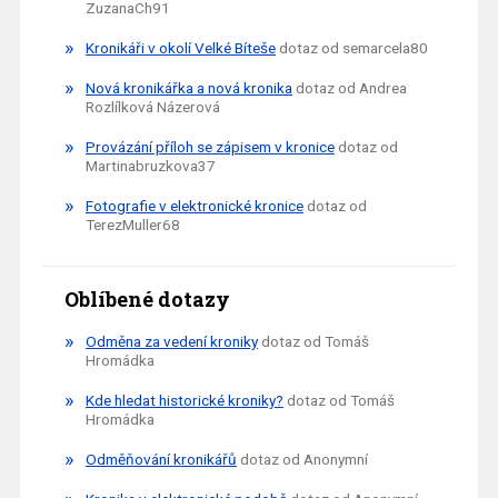
ZuzanaCh91
Kronikáři v okolí Velké Bíteše
dotaz od semarcela80
Nová kronikářka a nová kronika
dotaz od Andrea
Rozlílková Názerová
Provázání příloh se zápisem v kronice
dotaz od
Martinabruzkova37
Fotografie v elektronické kronice
dotaz od
TerezMuller68
Oblíbené dotazy
Odměna za vedení kroniky
dotaz od Tomáš
Hromádka
Kde hledat historické kroniky?
dotaz od Tomáš
Hromádka
Odměňování kronikářů
dotaz od Anonymní