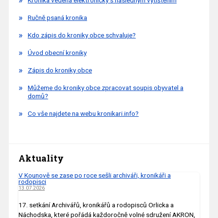
Ručně psaná kronika
Kdo zápis do kroniky obce schvaluje?
Úvod obecní kroniky
Zápis do kroniky obce
Můžeme do kroniky obce zpracovat soupis obyvatel a
domů?
Co vše najdete na webu kronikari.info?
Aktuality
V Kounově se zase po roce sešli archiváři, kronikáři a
rodopisci
13.07.2026
17. setkání Archivářů, kronikářů a rodopisců Orlicka a
Náchodska, které pořádá každoročně volné sdružení AKRON,