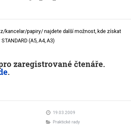
/kancelar/papiry/ najdete další možnost, kde získat
ír STANDARD (A5, A4, A3)
ro zaregistrované čtenáře.
de
.
19.03.2009
Praktické rady