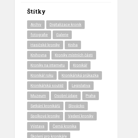
Štítky
Archiv
Digitalizace kronik
fotografie
Galerie
Hasičské kroniky
Kniha
Knihovna
Kroniky místních části
Kroniky na internetu
Kronikář
Kronikář roku
Kronikářská průkazka
Kronikářská soutěž
Legislativa
Muzeum
Osobní údaje
Praha
Setkání kronikářů
Slovácko
Spolkové kroniky
Vedení kroniky
Výstava
Černá kronika
Školení pro kronikáře