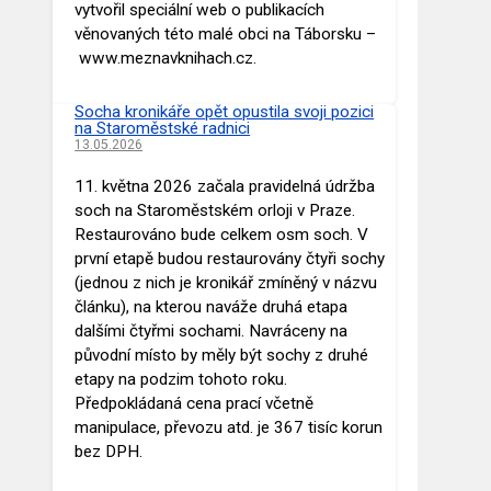
vytvořil speciální web o publikacích
věnovaných této malé obci na Táborsku –
www.meznavknihach.cz.
Socha kronikáře opět opustila svoji pozici
na Staroměstské radnici
13.05.2026
11. května 2026 začala pravidelná údržba
soch na Staroměstském orloji v Praze.
Restaurováno bude celkem osm soch. V
první etapě budou restaurovány čtyři sochy
(jednou z nich je kronikář zmíněný v názvu
článku), na kterou naváže druhá etapa
dalšími čtyřmi sochami. Navráceny na
původní místo by měly být sochy z druhé
etapy na podzim tohoto roku.
Předpokládaná cena prací včetně
manipulace, převozu atd. je 367 tisíc korun
bez DPH.