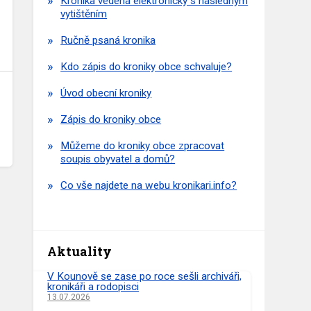
Kronika vedená elektronicky s následným
vytištěním
Ručně psaná kronika
Kdo zápis do kroniky obce schvaluje?
Úvod obecní kroniky
Zápis do kroniky obce
Můžeme do kroniky obce zpracovat
soupis obyvatel a domů?
Co vše najdete na webu kronikari.info?
Aktuality
V Kounově se zase po roce sešli archiváři,
kronikáři a rodopisci
13.07.2026