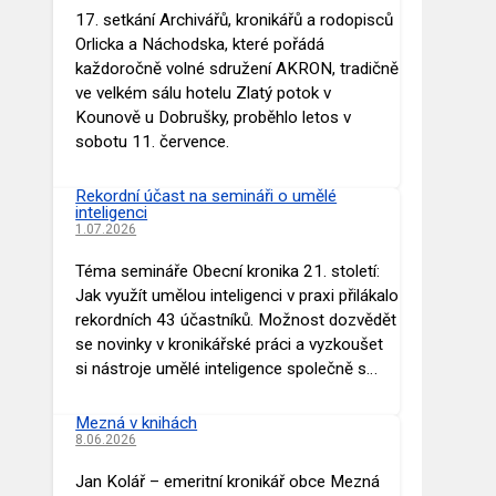
17. setkání Archivářů, kronikářů a rodopisců
Orlicka a Náchodska, které pořádá
každoročně volné sdružení AKRON, tradičně
ve velkém sálu hotelu Zlatý potok v
Kounově u Dobrušky, proběhlo letos v
sobotu 11. července.
Rekordní účast na semináři o umělé
inteligenci
1.07.2026
Téma semináře Obecní kronika 21. století:
Jak využít umělou inteligenci v praxi přilákalo
rekordních 43 účastníků. Možnost dozvědět
se novinky v kronikářské práci a vyzkoušet
si nástroje umělé inteligence společně s…
Mezná v knihách
8.06.2026
Jan Kolář – emeritní kronikář obce Mezná