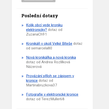
Poslední dotazy
Kolik obcí vede kroniku
elektronicky?
dotaz od
ZuzanaCh91
Kronikáři v okolí Velké Bíteše
dotaz
od semarcela80
Nová kronikářka a nová kronika
dotaz od Andrea Rozlílková
Názerová
Provázání příloh se zápisem v
kronice
dotaz od
Martinabruzkova37
Fotografie v elektronické kronice
dotaz od TerezMuller68