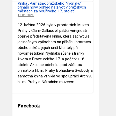
Kniha „Památník pražského Nýdrláku“
přináší nový pohled na život v pražských
městech za bouřlivého 17. století
13.05.2026
12. května 2026 byla v prostorách Muzea
Prahy v Clam-Gallasově paláci veřejnosti
poprvé představena kniha, která zachycuje
jedinečným způsobem na příběhu bratrstva
obchodníků a jejich širší klientely při
novoměstském Nýdrláku různé stránky
života v Praze celého 17. a počátku 18.
století. Akce se odehrála pod záštitou
primátora hl. m. Prahy Bohuslava Svobody a
samotná kniha vznikla ve spolupráci Archivu
hl. m. Prahy s Národním muzeem.
Facebook