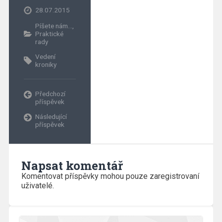
28.07.2015
Píšete nám...
,
Praktické
rady
Vedení
kroniky
Předchozí
příspěvek
Následující
příspěvek
Napsat komentář
Komentovat příspěvky mohou pouze zaregistrovaní
uživatelé.