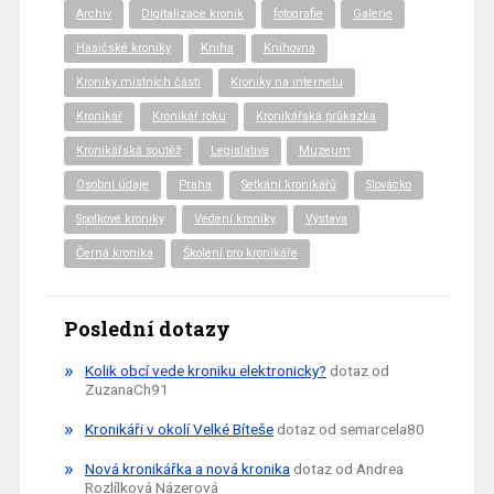
Archiv
Digitalizace kronik
fotografie
Galerie
Hasičské kroniky
Kniha
Knihovna
Kroniky místních části
Kroniky na internetu
Kronikář
Kronikář roku
Kronikářská průkazka
Kronikářská soutěž
Legislativa
Muzeum
Osobní údaje
Praha
Setkání kronikářů
Slovácko
Spolkové kroniky
Vedení kroniky
Výstava
Černá kronika
Školení pro kronikáře
Poslední dotazy
Kolik obcí vede kroniku elektronicky?
dotaz od
ZuzanaCh91
Kronikáři v okolí Velké Bíteše
dotaz od semarcela80
Nová kronikářka a nová kronika
dotaz od Andrea
Rozlílková Názerová