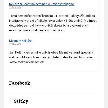
Rekordní účast na semináři o umělé inteligenci
1.07.2026
Téma semináře Obecní kronika 21. století: Jak využít umělou
inteligenci v praxi přilákalo rekordních 43 účastníků. Možnost
dozvědět se novinky v kronikářské práci a vyzkoušet si
nástroje umělé inteligence společně s…
Mezná v knihách
8.06.2026
Jan Kolář – emeritní kronikář obce Mezná vytvořil speciální
web o publikacích věnovaných této malé obci na Táborsku –
www.meznavknihach.cz.
Facebook
Štítky