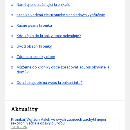
Náměty pro začínající kronikáře
Kronika vedená elektronicky s následným vytištěním
Ručně psaná kronika
Kdo zápis do kroniky obce schvaluje?
Úvod obecní kroniky
Zápis do kroniky obce
Můžeme do kroniky obce zpracovat soupis obyvatel a
domů?
Co vše najdete na webu kronikari.info?
Aktuality
Kronikář Vojtěch Válek ve svých zápisech zachytil nejen
rekordní vedra a obavy o úrodu
10.08.2026