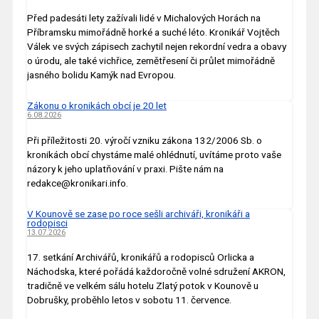
Před padesáti lety zažívali lidé v Michalových Horách na
Příbramsku mimořádně horké a suché léto. Kronikář Vojtěch
Válek ve svých zápisech zachytil nejen rekordní vedra a obavy
o úrodu, ale také vichřice, zemětřesení či průlet mimořádně
jasného bolidu Kamýk nad Evropou.
Zákonu o kronikách obcí je 20 let
6.08.2026
Při příležitosti 20. výročí vzniku zákona 132/2006 Sb. o
kronikách obcí chystáme malé ohlédnutí, uvítáme proto vaše
názory k jeho uplatňování v praxi. Pište nám na
redakce@kronikari.info.
V Kounově se zase po roce sešli archiváři, kronikáři a
rodopisci
13.07.2026
17. setkání Archivářů, kronikářů a rodopisců Orlicka a
Náchodska, které pořádá každoročně volné sdružení AKRON,
tradičně ve velkém sálu hotelu Zlatý potok v Kounově u
Dobrušky, proběhlo letos v sobotu 11. července.