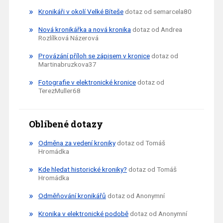
Kronikáři v okolí Velké Bíteše
dotaz od semarcela80
Nová kronikářka a nová kronika
dotaz od Andrea
Rozlílková Názerová
Provázání příloh se zápisem v kronice
dotaz od
Martinabruzkova37
Fotografie v elektronické kronice
dotaz od
TerezMuller68
Oblíbené dotazy
Odměna za vedení kroniky
dotaz od Tomáš
Hromádka
Kde hledat historické kroniky?
dotaz od Tomáš
Hromádka
Odměňování kronikářů
dotaz od Anonymní
Kronika v elektronické podobě
dotaz od Anonymní