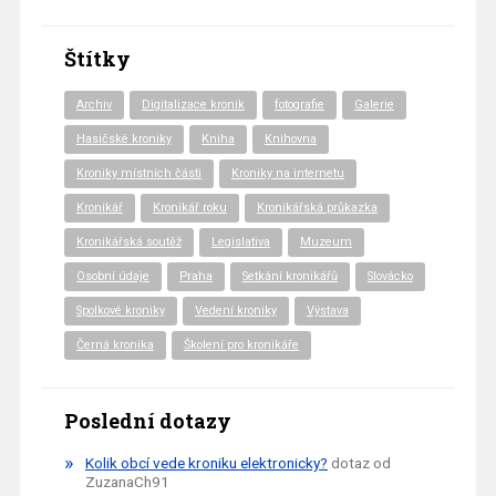
Štítky
Archiv
Digitalizace kronik
fotografie
Galerie
Hasičské kroniky
Kniha
Knihovna
Kroniky místních části
Kroniky na internetu
Kronikář
Kronikář roku
Kronikářská průkazka
Kronikářská soutěž
Legislativa
Muzeum
Osobní údaje
Praha
Setkání kronikářů
Slovácko
Spolkové kroniky
Vedení kroniky
Výstava
Černá kronika
Školení pro kronikáře
Poslední dotazy
Kolik obcí vede kroniku elektronicky?
dotaz od
ZuzanaCh91