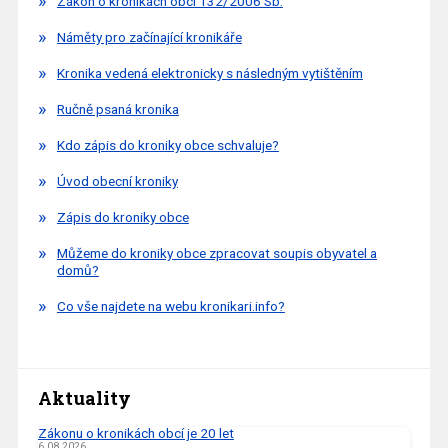
Zákon o kronikách obcí 132/2006 Sb.
Náměty pro začínající kronikáře
Kronika vedená elektronicky s následným vytištěním
Ručně psaná kronika
Kdo zápis do kroniky obce schvaluje?
Úvod obecní kroniky
Zápis do kroniky obce
Můžeme do kroniky obce zpracovat soupis obyvatel a
domů?
Co vše najdete na webu kronikari.info?
Aktuality
Zákonu o kronikách obcí je 20 let
6.08.2026