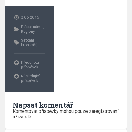
2.06.2015
Píšete nám...
,
Regiony
Setkání
kronikářů
Předchozí
příspěvek
Následující
příspěvek
Napsat komentář
Komentovat příspěvky mohou pouze zaregistrovaní
uživatelé.