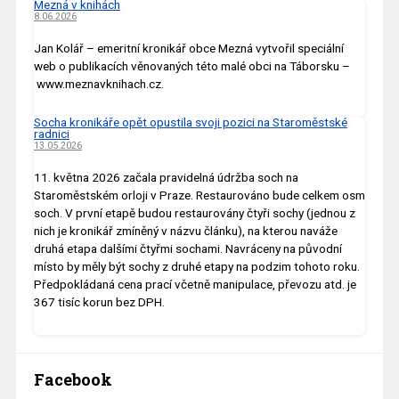
Mezná v knihách
8.06.2026
Jan Kolář – emeritní kronikář obce Mezná vytvořil speciální
web o publikacích věnovaných této malé obci na Táborsku –
www.meznavknihach.cz.
Socha kronikáře opět opustila svoji pozici na Staroměstské
radnici
13.05.2026
11. května 2026 začala pravidelná údržba soch na
Staroměstském orloji v Praze. Restaurováno bude celkem osm
soch. V první etapě budou restaurovány čtyři sochy (jednou z
nich je kronikář zmíněný v názvu článku), na kterou naváže
druhá etapa dalšími čtyřmi sochami. Navráceny na původní
místo by měly být sochy z druhé etapy na podzim tohoto roku.
Předpokládaná cena prací včetně manipulace, převozu atd. je
367 tisíc korun bez DPH.
Facebook