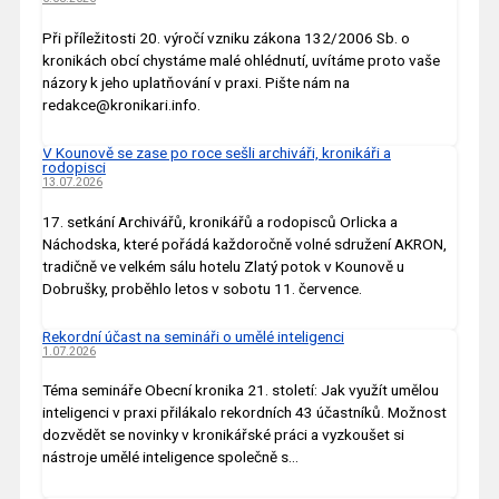
Při příležitosti 20. výročí vzniku zákona 132/2006 Sb. o
kronikách obcí chystáme malé ohlédnutí, uvítáme proto vaše
názory k jeho uplatňování v praxi. Pište nám na
redakce@kronikari.info.
V Kounově se zase po roce sešli archiváři, kronikáři a
rodopisci
13.07.2026
17. setkání Archivářů, kronikářů a rodopisců Orlicka a
Náchodska, které pořádá každoročně volné sdružení AKRON,
tradičně ve velkém sálu hotelu Zlatý potok v Kounově u
Dobrušky, proběhlo letos v sobotu 11. července.
Rekordní účast na semináři o umělé inteligenci
1.07.2026
Téma semináře Obecní kronika 21. století: Jak využít umělou
inteligenci v praxi přilákalo rekordních 43 účastníků. Možnost
dozvědět se novinky v kronikářské práci a vyzkoušet si
nástroje umělé inteligence společně s…