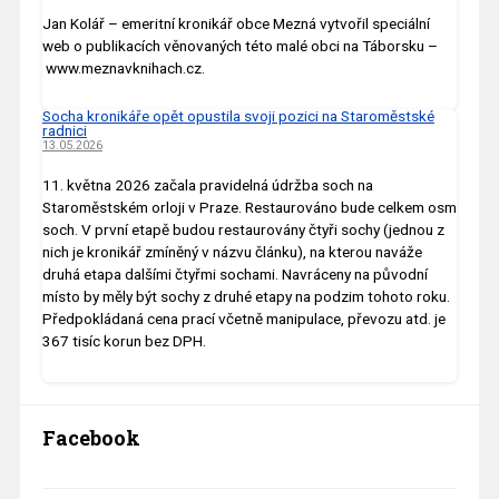
Jan Kolář – emeritní kronikář obce Mezná vytvořil speciální
web o publikacích věnovaných této malé obci na Táborsku –
www.meznavknihach.cz.
Socha kronikáře opět opustila svoji pozici na Staroměstské
radnici
13.05.2026
11. května 2026 začala pravidelná údržba soch na
Staroměstském orloji v Praze. Restaurováno bude celkem osm
soch. V první etapě budou restaurovány čtyři sochy (jednou z
nich je kronikář zmíněný v názvu článku), na kterou naváže
druhá etapa dalšími čtyřmi sochami. Navráceny na původní
místo by měly být sochy z druhé etapy na podzim tohoto roku.
Předpokládaná cena prací včetně manipulace, převozu atd. je
367 tisíc korun bez DPH.
Facebook