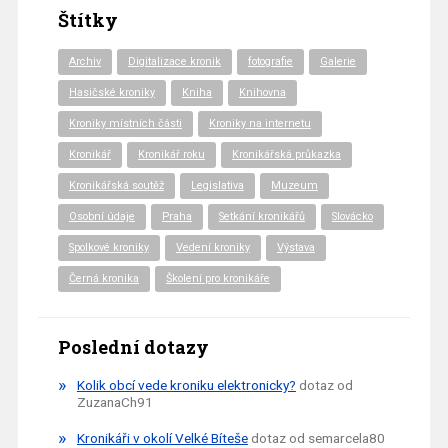
Štítky
Archiv
Digitalizace kronik
fotografie
Galerie
Hasičské kroniky
Kniha
Knihovna
Kroniky místních části
Kroniky na internetu
Kronikář
Kronikář roku
Kronikářská průkazka
Kronikářská soutěž
Legislativa
Muzeum
Osobní údaje
Praha
Setkání kronikářů
Slovácko
Spolkové kroniky
Vedení kroniky
Výstava
Černá kronika
Školení pro kronikáře
Poslední dotazy
Kolik obcí vede kroniku elektronicky?
dotaz od
ZuzanaCh91
Kronikáři v okolí Velké Bíteše
dotaz od semarcela80