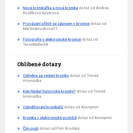
Nová kronikářka a nová kronika
dotaz od Andrea
Rozlílková Názerová
Provázání příloh se zápisem v kronice
dotaz od
Martinabruzkova37
Fotografie v elektronické kronice
dotaz od
TerezMuller68
Oblíbené dotazy
Odměna za vedení kroniky
dotaz od Tomáš
Hromádka
Kde hledat historické kroniky?
dotaz od Tomáš
Hromádka
Odměňování kronikářů
dotaz od Anonymní
Kronika v elektronické podobě
dotaz od Anonymní
Čím psát
dotaz od Petr Brodský