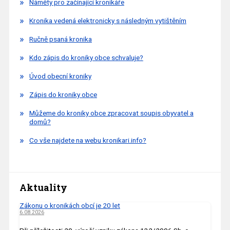
Náměty pro začínající kronikáře
Kronika vedená elektronicky s následným vytištěním
Ručně psaná kronika
Kdo zápis do kroniky obce schvaluje?
Úvod obecní kroniky
Zápis do kroniky obce
Můžeme do kroniky obce zpracovat soupis obyvatel a
domů?
Co vše najdete na webu kronikari.info?
Aktuality
Zákonu o kronikách obcí je 20 let
6.08.2026