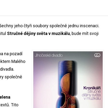
 všechny jeho čtyři soubory společně jednu inscenaci.
itul
Stručné dějiny světa v muzikálu
, bude mít svoji
na na pozadí
jektem Malého
divadla.
ory společně
elena
textů. Tito