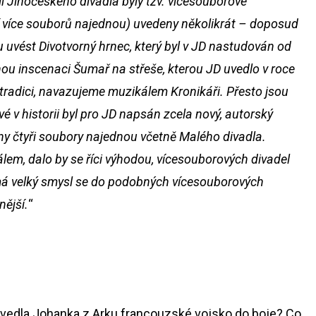
ii Jihočeského divadla byly tzv. vícesouborové
lí více souborů najednou) uvedeny několikrát – doposud
 uvést Divotvorný hrnec, který byl v JD nastudován od
nou inscenaci Šumař na střeše, kterou JD uvedlo v roce
 i tradici, navazujeme muzikálem Kronikáři. Přesto jsou
vé v historii byl pro JD napsán zcela nový, autorský
y čtyři soubory najednou včetně Malého divadla.
lem, dalo by se říci výhodou, vícesouborových divadel
má velký smysl se do podobných vícesouborových
nější.
“
k vedla Johanka z Arku francouzské vojsko do boje? Co