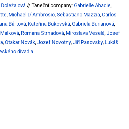
 Doležalová
// Taneční company:
Gabrielle Abadie
,
ette
,
Michael D´Ambrosio
,
Sebastiano Mazzia
,
Carlos
ana Bártová
,
Kateřina Bukovská
,
Gabriela Burianová
,
 Málková
,
Romana Strnadová
,
Miroslava Veselá
,
Josef
ka
,
Otakar Novák
,
Jozef Novotný
,
Jiří Pasovský
,
Lukáš
eského divadla