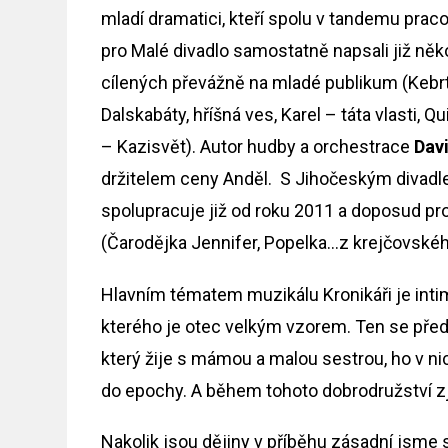
mladí dramatici, kteří spolu v tandemu praco
pro Malé divadlo samostatně napsali již něko
cílených převážně na mladé publikum (Kebr
Dalskabáty, hříšná ves, Karel – táta vlasti, Qu
– Kazisvět). Autor hudby a orchestrace
Dav
držitelem ceny Anděl. S Jihočeským divad
spolupracuje již od roku 2011 a doposud p
(Čarodějka Jennifer, Popelka…z krejčovského 
Hlavním tématem muzikálu Kronikáři je intimn
kterého je otec velkým vzorem. Ten se před m
který žije s mámou a malou sestrou, ho v ni
do epochy. A během tohoto dobrodružství zjiš
Nakolik jsou dějiny v příběhu zásadní jsme 