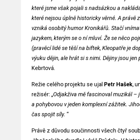
které jsme však pojali s nadsázkou a nakládá
které nejsou úplně historicky věrné. A právě 
vzniká osobitý humor Kronikářů. Stačí vníma
jazykem, kterým se o ní mluví. Že se něco poj
(pravěcí lidé se těší na biftek, Kleopatře je
výuku dějin, ale hrát si s nimi. Dějiny jsou je
Kebrtová.
Režie celého projektu se ujal
Petr Hašek
, 
režisér: „
Odjakživa mě fascinoval muzikál – j
a pohybovou v jeden komplexní zážitek. Jihoč
čas spojit síly.
“
Právě z důvodu součinnosti všech čtyř soubo