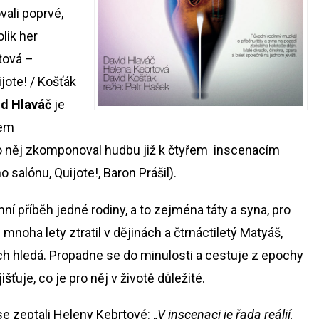
vali poprvé,
lik her
tová –
ijote! / Košťák
id Hlaváč
je
lem
ro něj zkomponoval hudbu již k čtyřem inscenacím
salónu, Quijote!, Baron Prášil).
í příběh jedné rodiny, a to zejména táty a syna, pro
noha lety ztratil v dějinách a čtrnáctiletý Matyáš,
ch hledá. Propadne se do minulosti a cestuje z epochy
ťuje, co je pro něj v životě důležité.
se zeptali Heleny Kebrtové: „
V inscenaci je řada reálií,