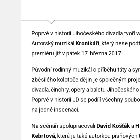
Poprvé v historii Jihočeského divadla tvoří
Autorský muzikál
Kronikáři
, který nese podt
premiéru již v pátek 17. března 2017.
Původní rodinný muzikál o příběhu táty a sy
zběsilého kolotoče dějin je společným pro
divadla, činohry, opery a baletu Jihočeského 
Poprvé v historii JD se podílí všechny soub
na jedné inscenaci.
Na scénáři spolupracovali
David Košťák
a
H
Kebrtová
, která je také autorkou písňových 