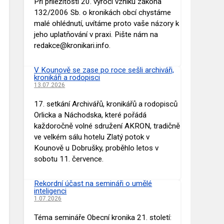
Při příležitosti 20. výročí vzniku zákona
132/2006 Sb. o kronikách obcí chystáme
malé ohlédnutí, uvítáme proto vaše názory k
jeho uplatňování v praxi. Pište nám na
redakce@kronikari.info.
V Kounově se zase po roce sešli archiváři,
kronikáři a rodopisci
13.07.2026
17. setkání Archivářů, kronikářů a rodopisců
Orlicka a Náchodska, které pořádá
každoročně volné sdružení AKRON, tradičně
ve velkém sálu hotelu Zlatý potok v
Kounově u Dobrušky, proběhlo letos v
sobotu 11. července.
Rekordní účast na semináři o umělé
inteligenci
1.07.2026
Téma semináře Obecní kronika 21. století: