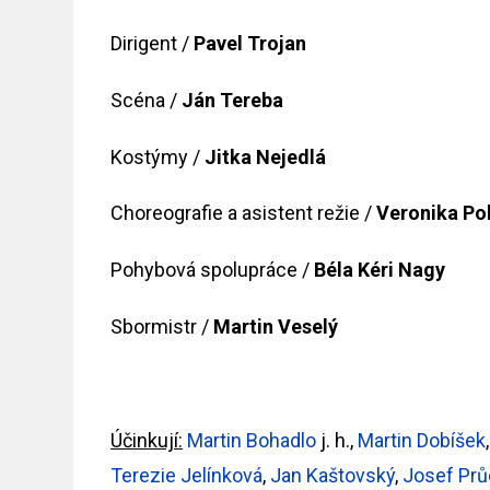
Dirigent /
Pavel Trojan
Scéna /
Ján Tereba
Kostýmy /
Jitka Nejedlá
Choreografie a asistent režie /
Veronika Po
Pohybová spolupráce /
Béla Kéri Nagy
Sbormistr /
Martin Veselý
Účinkují:
Martin Bohadlo
j. h.,
Martin Dobíšek
Terezie Jelínková
,
Jan Kaštovský
,
Josef Pr