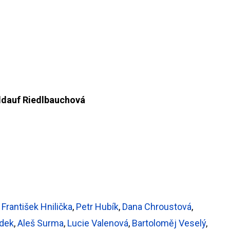
ldauf Riedlbauchová
,
František Hnilička
,
Petr Hubík
,
Dana Chroustová
,
ůdek
,
Aleš Surma
,
Lucie Valenová
,
Bartoloměj Veselý
,