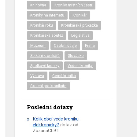
Knihovna
Kroniky místních části
Kroniky na internetu
Kronikář
Kronikář roku
Kronikářská průkazka
Kronikářská soutěž
Legislativa
Muzeum
Osobní údaje
Praha
Setkání kronikářů
Slovácko
Spolkové kroniky
Vedení kroniky
Výstava
Černá kronika
Školení pro kronikáře
Poslední dotazy
Kolik obcí vede kroniku
elektronicky?
dotaz od
ZuzanaCh91