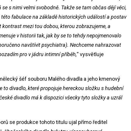
 se s nimi velmi svobodně. Takže se tam občas dějí věci,
z této fabulace na základě historických událostí a postav
t kontrast mezi tou dobou, kterou zobrazujeme, a
menuje v historii tak, jak by se to tehdy nepojmenovalo
 doporučeno navštívit psychiatra). Nechceme nahrazovat
n pozadím pro v jádru intimní příběh,
“ vysvětluje
umělecký šéf souboru Malého divadla a jeho kmenový
e to divadlo, které propojuje hereckou složku s hudební
eské divadlo má k dispozici všecky tyto složky a uzrál
rů se produkce tohoto titulu ujal přímo ředitel