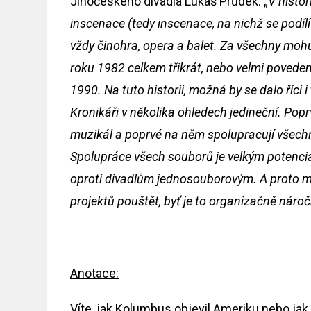
Jihočeského divadla Lukáš Průdek: „
V histor
inscenace (tedy inscenace, na nichž se podí
vždy činohra, opera a balet. Za všechny mohu
roku 1982 celkem třikrát, nebo velmi povede
1990. Na tuto historii, možná by se dalo říci
Kronikáři v několika ohledech jedineční. Popr
muzikál a poprvé na něm spolupracují všechn
Spolupráce všech souborů je velkým potenciá
oproti divadlům jednosouborovým. A proto 
projektů pouštět, byť je to organizačně nároč
Anotace:
Víte, jak Kolumbus objevil Ameriku nebo ja