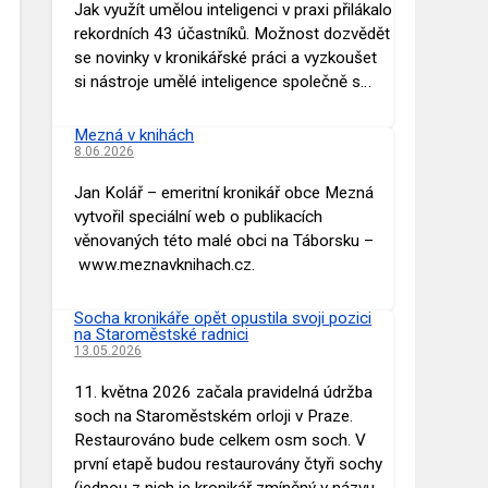
Jak využít umělou inteligenci v praxi přilákalo
rekordních 43 účastníků. Možnost dozvědět
se novinky v kronikářské práci a vyzkoušet
si nástroje umělé inteligence společně s…
Mezná v knihách
8.06.2026
Jan Kolář – emeritní kronikář obce Mezná
vytvořil speciální web o publikacích
věnovaných této malé obci na Táborsku –
www.meznavknihach.cz.
Socha kronikáře opět opustila svoji pozici
na Staroměstské radnici
13.05.2026
11. května 2026 začala pravidelná údržba
soch na Staroměstském orloji v Praze.
Restaurováno bude celkem osm soch. V
první etapě budou restaurovány čtyři sochy