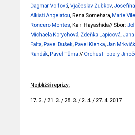
Dagmar Volfová
,
Vjačeslav Zubkov
,
Josefína
Alkisti Angelatou
, Rena Somehara,
Marie Vil
Roncero Montes
, Kairi Hayashida// Sbor:
Jol
Michaela Korychová
,
Zdeňka Lapicová
,
Jana
Falta
,
Pavel Dušek
,
Pavel Klenka
,
Jan Mrkvič
Randák
,
Pavel Tůma
//
Orchestr opery Jihoč
Nejbližší reprízy:
3. / 21. 3. / 28. 3. / 2. 4. / 27. 4. 2017