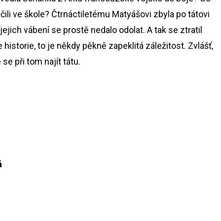
 učili ve škole? Čtrnáctiletému Matyášovi zbyla po tátovi
jich vábení se prostě nedalo odolat. A tak se ztratil
historie, to je někdy pěkně zapeklitá záležitost. Zvlášť,
 se při tom najít tátu.
á