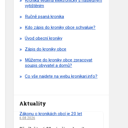
Kronika vedená elektronicky s následným
vytištěním
Ručně psaná kronika
Kdo zápis do kroniky obce schvaluje?
Úvod obecní kroniky
Zápis do kroniky obce
Můžeme do kroniky obce zpracovat
soupis obyvatel a domů?
Co vše najdete na webu kronikari.info?
Aktuality
Zákonu o kronikách obcí je 20 let
6.08.2026