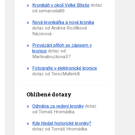
Kronikáři v okolí Velké Bíteše
dotaz
od semarcela80
Nová kronikářka a nová kronika
dotaz od Andrea Rozlílková
Názerová
Provázání příloh se zápisem v
kronice
dotaz od
Martinabruzkova37
Fotografie v elektronické kronice
dotaz od TerezMuller68
Oblíbené dotazy
Odměna za vedení kroniky
dotaz
od Tomáš Hromádka
Kde hledat historické kroniky?
dotaz od Tomáš Hromádka