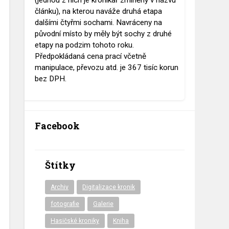
(jednou z nich je kronikář zmíněný v názvu
článku), na kterou naváže druhá etapa
dalšími čtyřmi sochami. Navráceny na
původní místo by měly být sochy z druhé
etapy na podzim tohoto roku.
Předpokládaná cena prací včetně
manipulace, převozu atd. je 367 tisíc korun
bez DPH.
Facebook
Štítky
Archiv
Digitalizace kronik
fotografie
Galerie
Hasičské kroniky
Kniha