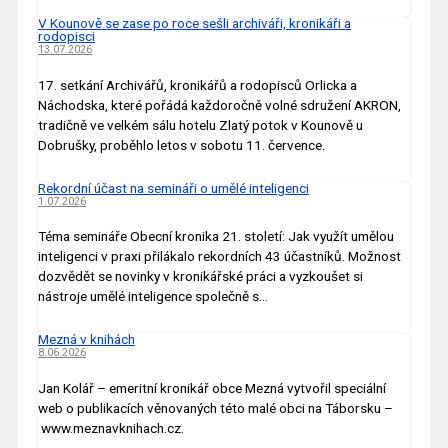
V Kounově se zase po roce sešli archiváři, kronikáři a
rodopisci
13.07.2026
17. setkání Archivářů, kronikářů a rodopisců Orlicka a
Náchodska, které pořádá každoročně volné sdružení AKRON,
tradičně ve velkém sálu hotelu Zlatý potok v Kounově u
Dobrušky, proběhlo letos v sobotu 11. července.
Rekordní účast na semináři o umělé inteligenci
1.07.2026
Téma semináře Obecní kronika 21. století: Jak využít umělou
inteligenci v praxi přilákalo rekordních 43 účastníků. Možnost
dozvědět se novinky v kronikářské práci a vyzkoušet si
nástroje umělé inteligence společně s…
Mezná v knihách
8.06.2026
Jan Kolář – emeritní kronikář obce Mezná vytvořil speciální
web o publikacích věnovaných této malé obci na Táborsku –
www.meznavknihach.cz.