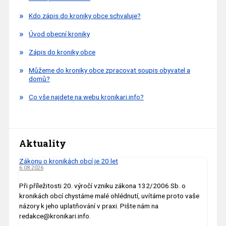
Kdo zápis do kroniky obce schvaluje?
Úvod obecní kroniky
Zápis do kroniky obce
Můžeme do kroniky obce zpracovat soupis obyvatel a
domů?
Co vše najdete na webu kronikari.info?
Aktuality
Zákonu o kronikách obcí je 20 let
6.08.2026
Při příležitosti 20. výročí vzniku zákona 132/2006 Sb. o
kronikách obcí chystáme malé ohlédnutí, uvítáme proto vaše
názory k jeho uplatňování v praxi. Pište nám na
redakce@kronikari.info.