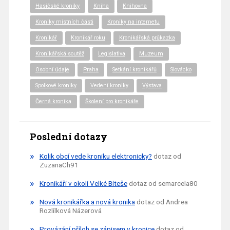
Hasičské kroniky
Kniha
Knihovna
Kroniky místních části
Kroniky na internetu
Kronikář
Kronikář roku
Kronikářská průkazka
Kronikářská soutěž
Legislativa
Muzeum
Osobní údaje
Praha
Setkání kronikářů
Slovácko
Spolkové kroniky
Vedení kroniky
Výstava
Černá kronika
Školení pro kronikáře
Poslední dotazy
Kolik obcí vede kroniku elektronicky?
dotaz od
ZuzanaCh91
Kronikáři v okolí Velké Bíteše
dotaz od semarcela80
Nová kronikářka a nová kronika
dotaz od Andrea
Rozlílková Názerová
Provázání příloh se zápisem v kronice
dotaz od