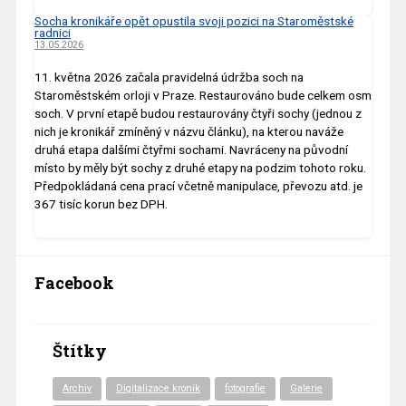
Socha kronikáře opět opustila svoji pozici na Staroměstské
radnici
13.05.2026
11. května 2026 začala pravidelná údržba soch na
Staroměstském orloji v Praze. Restaurováno bude celkem osm
soch. V první etapě budou restaurovány čtyři sochy (jednou z
nich je kronikář zmíněný v názvu článku), na kterou naváže
druhá etapa dalšími čtyřmi sochami. Navráceny na původní
místo by měly být sochy z druhé etapy na podzim tohoto roku.
Předpokládaná cena prací včetně manipulace, převozu atd. je
367 tisíc korun bez DPH.
Facebook
Štítky
Archiv
Digitalizace kronik
fotografie
Galerie