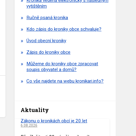
Kronika vedená elektronicky s následným
vytištěním
Ručně psaná kronika
Kdo zápis do kroniky obce schvaluje?
Úvod obecní kroniky
Zápis do kroniky obce
Můžeme do kroniky obce zpracovat
soupis obyvatel a domů?
Co vše najdete na webu kronikari.info?
Aktuality
Zákonu o kronikách obcí je 20 let
6.08.2026