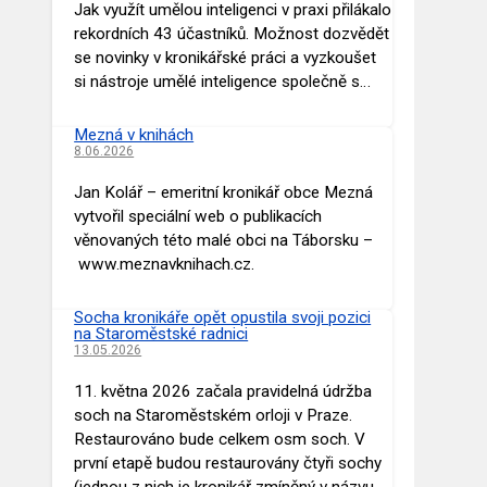
Jak využít umělou inteligenci v praxi přilákalo
rekordních 43 účastníků. Možnost dozvědět
se novinky v kronikářské práci a vyzkoušet
si nástroje umělé inteligence společně s…
Mezná v knihách
8.06.2026
Jan Kolář – emeritní kronikář obce Mezná
vytvořil speciální web o publikacích
věnovaných této malé obci na Táborsku –
www.meznavknihach.cz.
Socha kronikáře opět opustila svoji pozici
na Staroměstské radnici
13.05.2026
11. května 2026 začala pravidelná údržba
soch na Staroměstském orloji v Praze.
Restaurováno bude celkem osm soch. V
první etapě budou restaurovány čtyři sochy