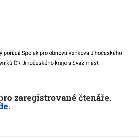
erý pořádá Spolek pro obnovu venkova Jihočeského
ovníků ČR Jihočeského kraje a Svaz měst
ro zaregistrované čtenáře.
de
.