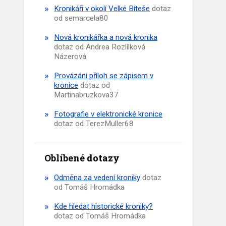
Kronikáři v okolí Velké Bíteše
dotaz
od semarcela80
Nová kronikářka a nová kronika
dotaz od Andrea Rozlílková
Názerová
Provázání příloh se zápisem v
kronice
dotaz od
Martinabruzkova37
Fotografie v elektronické kronice
dotaz od TerezMuller68
Oblíbené dotazy
Odměna za vedení kroniky
dotaz
od Tomáš Hromádka
Kde hledat historické kroniky?
dotaz od Tomáš Hromádka