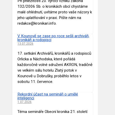
Při příležitosti 20. výročí vzniku zákona
132/2006 Sb. o kronikách obcí chystáme
malé ohlédnutí, uvítáme proto vaše názory k
jeho uplatňování v praxi. Pište nám na
redakce@kronikari.info.
V Kounově se zase po roce sešli archiváři,
kronikáři a rodopisci
13.07.2026
17. setkání Archivářů, kronikářů a rodopisců
Orlicka a Náchodska, které pořádá
každoročně volné sdružení AKRON, tradičně
ve velkém sálu hotelu Zlatý potok v
Kounově u Dobrušky, proběhlo letos v
sobotu 11. července.
Rekordní účast na semináři o umělé
inteligenci
1.07.2026
Téma semináře Obecní kronika 21. století: