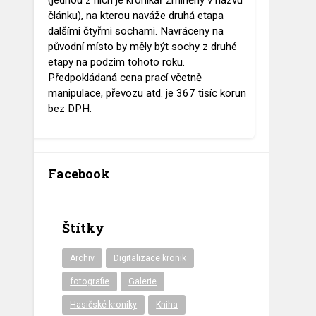
(jednou z nich je kronikář zmíněný v názvu
článku), na kterou naváže druhá etapa
dalšími čtyřmi sochami. Navráceny na
původní místo by měly být sochy z druhé
etapy na podzim tohoto roku.
Předpokládaná cena prací včetně
manipulace, převozu atd. je 367 tisíc korun
bez DPH.
Facebook
Štítky
Archiv
Digitalizace kronik
fotografie
Galerie
Hasičské kroniky
Kniha