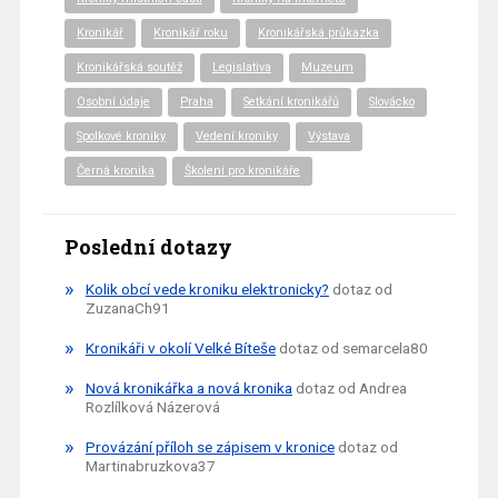
Kronikář
Kronikář roku
Kronikářská průkazka
Kronikářská soutěž
Legislativa
Muzeum
Osobní údaje
Praha
Setkání kronikářů
Slovácko
Spolkové kroniky
Vedení kroniky
Výstava
Černá kronika
Školení pro kronikáře
Poslední dotazy
Kolik obcí vede kroniku elektronicky?
dotaz od
ZuzanaCh91
Kronikáři v okolí Velké Bíteše
dotaz od semarcela80
Nová kronikářka a nová kronika
dotaz od Andrea
Rozlílková Názerová
Provázání příloh se zápisem v kronice
dotaz od
Martinabruzkova37