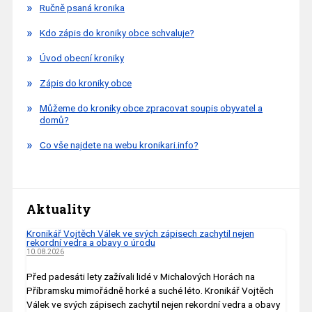
Ručně psaná kronika
Kdo zápis do kroniky obce schvaluje?
Úvod obecní kroniky
Zápis do kroniky obce
Můžeme do kroniky obce zpracovat soupis obyvatel a
domů?
Co vše najdete na webu kronikari.info?
Aktuality
Kronikář Vojtěch Válek ve svých zápisech zachytil nejen
rekordní vedra a obavy o úrodu
10.08.2026
Před padesáti lety zažívali lidé v Michalových Horách na
Příbramsku mimořádně horké a suché léto. Kronikář Vojtěch
Válek ve svých zápisech zachytil nejen rekordní vedra a obavy