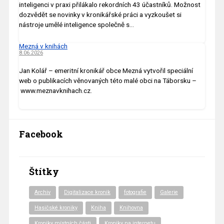
inteligenci v praxi přilákalo rekordních 43 účastníků. Možnost
dozvědět se novinky v kronikářské práci a vyzkoušet si
nástroje umělé inteligence společně s…
Mezná v knihách
8.06.2026
Jan Kolář – emeritní kronikář obce Mezná vytvořil speciální
web o publikacích věnovaných této malé obci na Táborsku –
www.meznavknihach.cz.
Facebook
Štítky
Archiv
Digitalizace kronik
fotografie
Galerie
Hasičské kroniky
Kniha
Knihovna
Kroniky místních části
Kroniky na internetu