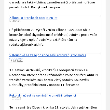
o úrodu, ale také vichřice, zemětřesení či průlet mimořádně
jasného bolidu Kamýk nad Evropou.
Zákonu o kronikách obcí je 20 let
6.08.2026
Při příležitosti 20. výročí vzniku zákona 132/2006 Sb. o
kronikách obcí chystáme malé ohlédnutí, uvítáme proto vaše
názory k jeho uplatňování v praxi. Pište nám na
redakce@kronikari.info.
V Kounově se zase po roce sešli archiváři, kronikáři a
rodopisci
13.07.2026
17. setkání Archivářů, kronikářů a rodopisců Orlicka a
Náchodska, které pořádá každoročně volné sdružení AKRON,
tradičně ve velkém sálu hotelu Zlatý potok v Kounově u
Dobrušky, proběhlo letos v sobotu 11. července.
Rekordní účast na semináři o umělé inteligenci
1.07.2026
Téma semináře Obecní kronika 21. století: Jak využít umělou