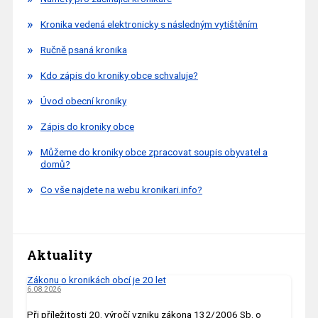
Kronika vedená elektronicky s následným vytištěním
Ručně psaná kronika
Kdo zápis do kroniky obce schvaluje?
Úvod obecní kroniky
Zápis do kroniky obce
Můžeme do kroniky obce zpracovat soupis obyvatel a
domů?
Co vše najdete na webu kronikari.info?
Aktuality
Zákonu o kronikách obcí je 20 let
6.08.2026
Při příležitosti 20. výročí vzniku zákona 132/2006 Sb. o