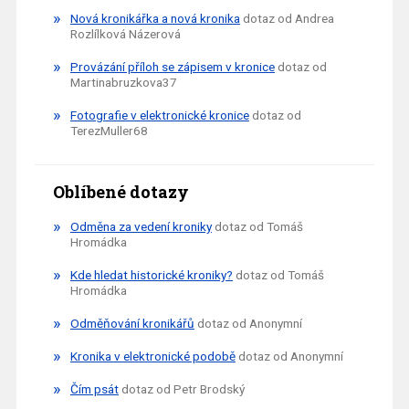
Nová kronikářka a nová kronika
dotaz od Andrea
Rozlílková Názerová
Provázání příloh se zápisem v kronice
dotaz od
Martinabruzkova37
Fotografie v elektronické kronice
dotaz od
TerezMuller68
Oblíbené dotazy
Odměna za vedení kroniky
dotaz od Tomáš
Hromádka
Kde hledat historické kroniky?
dotaz od Tomáš
Hromádka
Odměňování kronikářů
dotaz od Anonymní
Kronika v elektronické podobě
dotaz od Anonymní
Čím psát
dotaz od Petr Brodský