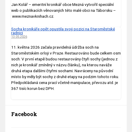
Jan Kolář – emeritní kronikář obce Mezná vytvořil speciální
web o publikacích věnovaných této malé obci na Táborsku –
www.meznavknihach.cz.
Socha kronikáře opět opustila svoji pozici na Staroměstské
radnici
13.05.2026
11. května 2026 začala pravidelná údržba soch na
Staroměstském orloji v Praze. Restaurováno bude celkem osm
soch. V první etapě budou restaurovány čtyři sochy (jednou z
nich je kronikář zmíněný v názvu článku), na kterou naváže
druhá etapa dalšími čtyřmi sochami. Navráceny na původní
místo by měly být sochy z druhé etapy na podzim tohoto roku.
Předpokládaná cena prací včetně manipulace, převozu atd. je
367 tisíc korun bez DPH.
Facebook