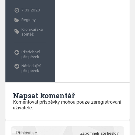
7.03.2020
Regiony
Kronikářská
soutěž
Předchozí
příspěvek
Následující
příspěvek
Napsat komentář
Komentovat příspěvky mohou pouze zaregistrovaní
uživatelé.
Přihlásit se
Zapomněli jste heslo?