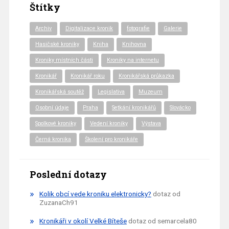
Štítky
Archiv
Digitalizace kronik
fotografie
Galerie
Hasičské kroniky
Kniha
Knihovna
Kroniky místních části
Kroniky na internetu
Kronikář
Kronikář roku
Kronikářská průkazka
Kronikářská soutěž
Legislativa
Muzeum
Osobní údaje
Praha
Setkání kronikářů
Slovácko
Spolkové kroniky
Vedení kroniky
Výstava
Černá kronika
Školení pro kronikáře
Poslední dotazy
Kolik obcí vede kroniku elektronicky?
dotaz od
ZuzanaCh91
Kronikáři v okolí Velké Bíteše
dotaz od semarcela80