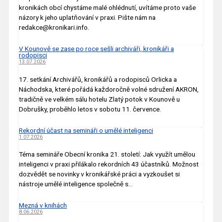
kronikách obcí chystáme malé ohlédnutí, uvítáme proto vaše
názory k jeho uplatňování v praxi. Pište nám na
redakce@kronikari.info.
V Kounově se zase po roce sešli archiváři, kronikáři a
rodopisci
13.07.2026
17. setkání Archivářů, kronikářů a rodopisců Orlicka a
Náchodska, které pořádá každoročně volné sdružení AKRON,
tradičně ve velkém sálu hotelu Zlatý potok v Kounově u
Dobrušky, proběhlo letos v sobotu 11. července.
Rekordní účast na semináři o umělé inteligenci
1.07.2026
Téma semináře Obecní kronika 21. století: Jak využít umělou
inteligenci v praxi přilákalo rekordních 43 účastníků. Možnost
dozvědět se novinky v kronikářské práci a vyzkoušet si
nástroje umělé inteligence společně s…
Mezná v knihách
8.06.2026