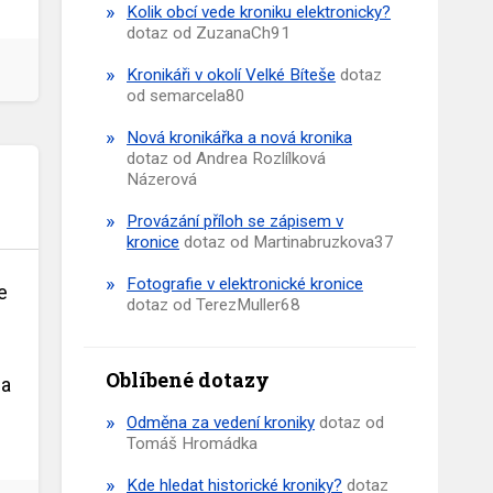
Kolik obcí vede kroniku elektronicky?
dotaz od ZuzanaCh91
Kronikáři v okolí Velké Bíteše
dotaz
od semarcela80
Nová kronikářka a nová kronika
dotaz od Andrea Rozlílková
Názerová
Provázání příloh se zápisem v
kronice
dotaz od Martinabruzkova37
Fotografie v elektronické kronice
e
dotaz od TerezMuller68
Oblíbené dotazy
na
Odměna za vedení kroniky
dotaz od
Tomáš Hromádka
Kde hledat historické kroniky?
dotaz