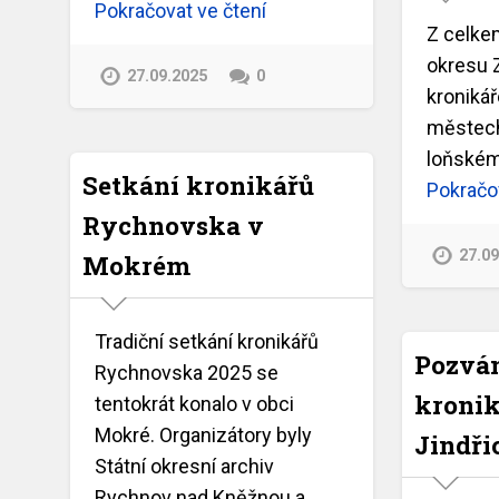
Pokračovat ve čtení
Z celke
okresu Z
27.09.2025
0
kronikář
městech,
loňském
Setkání kronikářů
Pokračov
Rychnovska v
27.0
Mokrém
Tradiční setkání kronikářů
Pozván
Rychnovska 2025 se
kronik
tentokrát konalo v obci
Mokré. Organizátory byly
Jindři
Státní okresní archiv
Rychnov nad Kněžnou a