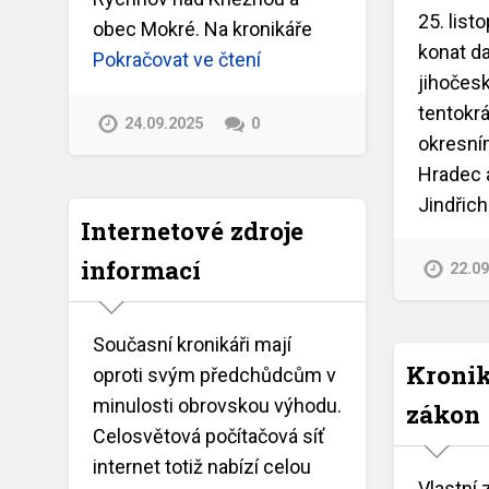
25. lis
obec Mokré. Na kronikáře
konat da
Pokračovat ve čtení
jihočesk
tentokrá
24.09.2025
0
okresní
Hradec 
Jindřic
Internetové zdroje
informací
22.0
Současní kronikáři mají
Kronik
oproti svým předchůdcům v
minulosti obrovskou výhodu.
zákon
Celosvětová počítačová síť
internet totiž nabízí celou
Vlastní 