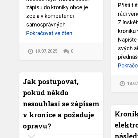
Příští t
zápisu do kroniky obce je
rádi věn
zcela v kompetenci
Zlínskéh
samosprávných
kroniku
Pokračovat ve čtení
Napište 
svých ak
19.07.2025
0
přednášk
Pokračov
Jak postupovat,
18.0
pokud někdo
nesouhlasí se zápisem
Kroni
v kronice a požaduje
elektr
opravu?
násle