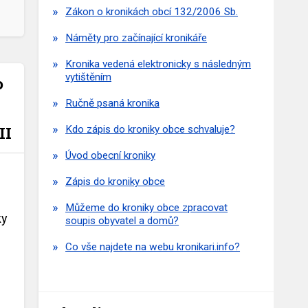
Zákon o kronikách obcí 132/2006 Sb.
Náměty pro začínající kronikáře
Kronika vedená elektronicky s následným
vytištěním
o
Ručně psaná kronika
II
Kdo zápis do kroniky obce schvaluje?
Úvod obecní kroniky
Zápis do kroniky obce
Můžeme do kroniky obce zpracovat
ky
soupis obyvatel a domů?
Co vše najdete na webu kronikari.info?