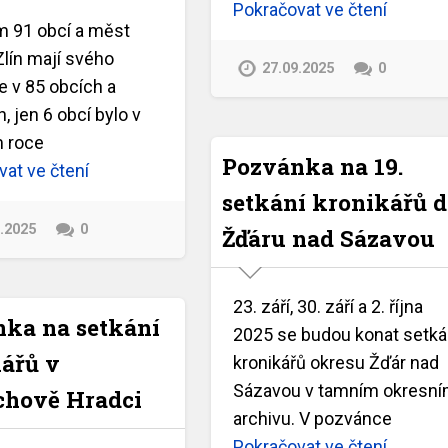
Pokračovat ve čtení
m 91 obcí a měst
lín mají svého
27.09.2025
0
e v 85 obcích a
 jen 6 obcí bylo v
 roce
Pozvánka na 19.
at ve čtení
setkání kronikářů 
9.2025
0
Žďáru nad Sázavou
23. září, 30. září a 2. října
ka na setkání
2025 se budou konat setká
ářů v
kronikářů okresu Žďár nad
Sázavou v tamním okresn
chově Hradci
archivu. V pozvánce
Pokračovat ve čtení