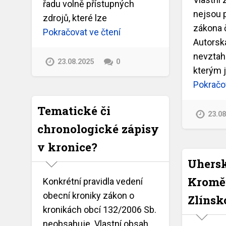
řadu volně přístupných
nejsou 
zdrojů, které lze
zákona 
Pokračovat ve čtení
Autorská
nevztahu
23.08.2025
0
kterým 
Pokračov
Tematické či
23.0
chronologické zápisy
v kronice?
Uhersk
Kroměř
Konkrétní pravidla vedení
obecní kroniky zákon o
Zlínsk
kronikách obcí 132/2006 Sb.
neobsahuje. Vlastní obsah