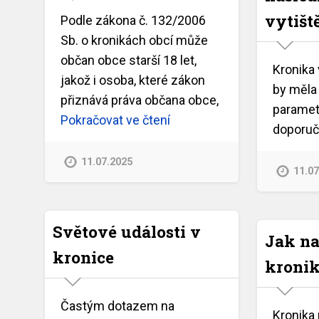
vytišt
Podle zákona č. 132/2006
Sb. o kronikách obcí může
občan obce starší 18 let,
Kronika 
jakož i osoba, které zákon
by měla 
přiznává práva občana obce,
paramet
Pokračovat ve čtení
doporuč
11.07.2025
11.0
Světové události v
Jak na
kronice
kroni
Častým dotazem na
Kronika 