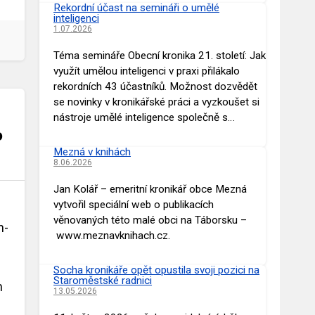
Rekordní účast na semináři o umělé
inteligenci
1.07.2026
Téma semináře Obecní kronika 21. století: Jak
využít umělou inteligenci v praxi přilákalo
rekordních 43 účastníků. Možnost dozvědět
se novinky v kronikářské práci a vyzkoušet si
nástroje umělé inteligence společně s…
o
Mezná v knihách
8.06.2026
Jan Kolář – emeritní kronikář obce Mezná
vytvořil speciální web o publikacích
věnovaných této malé obci na Táborsku –
n-
www.meznavknihach.cz.
Socha kronikáře opět opustila svoji pozici na
Staroměstské radnici
m
13.05.2026