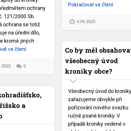
Pokračovat ve čtení
předmětem ochrany
č. 121/2000 Sb.
4.09.2025
 ochrana se totiž
je na úřední dílo,
je kromě jiných
Co by měl obsahova
at ve čtení
všeobecný úvod
8.2025
0
kroniky obce?
Všeobecný úvod do kronik
ohradišťsko,
zařazujeme obvykle při
ížsko a
pořizování nového svazku
o
ručně psané kroniky. V
případě kroniky vedené v