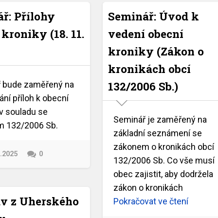
ř: Přílohy
Seminář: Úvod k
kroniky (18. 11.
vedení obecní
kroniky (Zákon o
kronikách obcí
132/2006 Sb.)
 bude zaměřený na
ní příloh k obecní
 v souladu se
Seminář je zaměřený na
 132/2006 Sb.
základní seznámení se
zákonem o kronikách obcí
0.2025
0
132/2006 Sb. Co vše musí
obec zajistit, aby dodržela
zákon o kronikách
v z Uherského
Pokračovat ve čtení