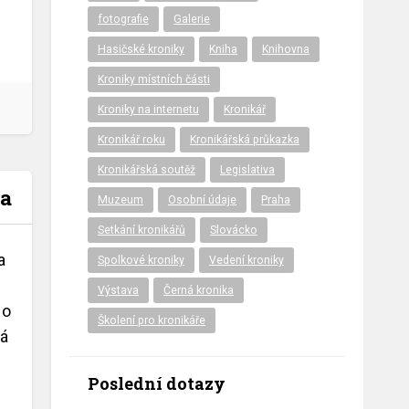
fotografie
Galerie
Hasičské kroniky
Kniha
Knihovna
Kroniky místních části
Kroniky na internetu
Kronikář
Kronikář roku
Kronikářská průkazka
Kronikářská soutěž
Legislativa
ka
Muzeum
Osobní údaje
Praha
Setkání kronikářů
Slovácko
a
Spolkové kroniky
Vedení kroniky
Výstava
Černá kronika
 o
Školení pro kronikáře
ná
Poslední dotazy