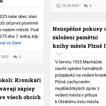
hu
29.09.2025
0
2025 naše obec slaví
očí od první písemné
Neúspěšné pokusy 
o našem městě. Psal
založení pamětní
275 dne 7. ledna, kdy
at ve čtení
knihy města Plzně I
9.2025
0
V červnu 1925 Macháček
navrhl splnění formálních
požadavků na vedení kroni
okolí: Kronikáři
Plzně zachycením
vávají zápisy
nejdůležitějších zpráv z
vedení města v příloze
ve všech obcích
k Úřednímu listu města