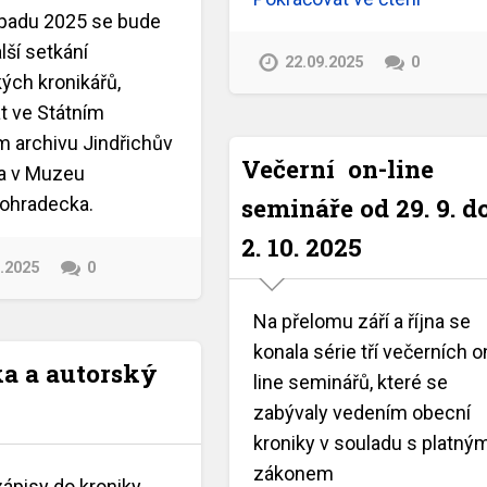
topadu 2025 se bude
lší setkání
22.09.2025
0
ých kronikářů,
t ve Státním
m archivu Jindřichův
Večerní on-line
a v Muzeu
semináře od 29. 9. d
hohradecka.
2. 10. 2025
9.2025
0
Na přelomu září a října se
konala série tří večerních o
a a autorský
line seminářů, které se
zabývaly vedením obecní
kroniky v souladu s platný
zákonem
zápisy do kroniky