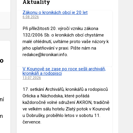
Aktuality
Zákonu o kronikách obcí je 20 let
6.08.2026
Při příležitosti 20. výročí vzniku zákona
132/2006 Sb. o kronikách obcí chystáme
malé ohlédnutí, uvítáme proto vaše názory k
jeho uplatňování v praxi. Pište nám na
redakce@kronikari.info.
do
V Kounově se zase po roce sešli archiváři,
kronikáři a rodopisci
13.07.2026
17. setkání Archivářů, kronikářů a rodopisců
Orlicka a Náchodska, které pořádá
ní
každoročně volné sdružení AKRON, tradičně
ve velkém sálu hotelu Zlatý potok v Kounově
ím
u Dobrušky, proběhlo letos v sobotu 11.
července.