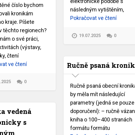
elektronické podobě s
ištěné číslo bychom
následným vytištěním,
ovali kronikám
Pokračovat ve čtení
o kraje. Píšete
 v těchto regionech?
19.07.2025
0
nám o své práci,
tivitách (výstavy,
y, čtení
Ručně psaná kroni
at ve čtení
7.2025
0
Ručně psaná obecní kronik
by měla mít následující
parametry (jedná se pouze
ka vedená
doporučení): – ručně váza
kniha o 100–400 stranách
onicky s
formátu formátu
dným