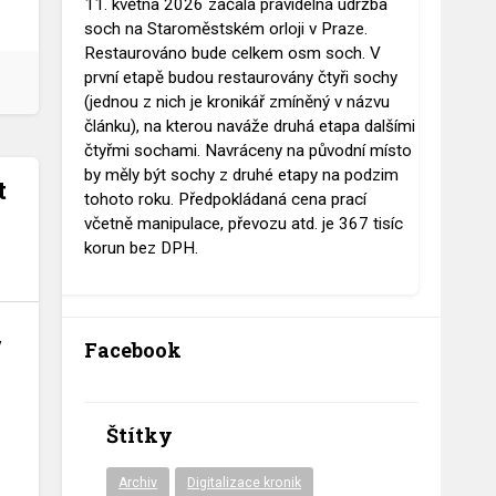
11. května 2026 začala pravidelná údržba
soch na Staroměstském orloji v Praze.
Restaurováno bude celkem osm soch. V
první etapě budou restaurovány čtyři sochy
(jednou z nich je kronikář zmíněný v názvu
článku), na kterou naváže druhá etapa dalšími
čtyřmi sochami. Navráceny na původní místo
by měly být sochy z druhé etapy na podzim
t
tohoto roku. Předpokládaná cena prací
včetně manipulace, převozu atd. je 367 tisíc
korun bez DPH.
y
Facebook
Štítky
Archiv
Digitalizace kronik