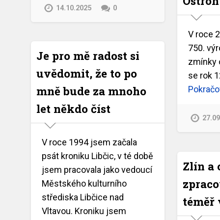
Ostro
14.10.2025
0
V roce 
750. výr
Je pro mě radost si
zmínky 
uvědomit, že to po
se rok 1
mně bude za mnoho
Pokračov
let někdo číst
27.0
V roce 1994 jsem začala
psát kroniku Libčic, v té době
Zlín a 
jsem pracovala jako vedoucí
zpraco
Městského kulturního
střediska Libčice nad
téměř 
Vltavou. Kroniku jsem