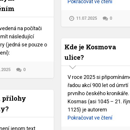
Pokračovat ve čtení
ěním
11.07.2025
0
vedená na počítači
mít následující
ry (jedná se pouze o
Kde je Kosmova
ení):
ulice?
7.2025
0
V roce 2025 si připomínám
řadou akcí 900 let od úmrtí
prvního českého kronikáře.
 přílohy
Kosmas (asi 1045 – 21. říj
ky?
1125) je autorem
Pokračovat ve čtení
není jenom text